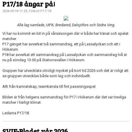
P17/18 ångar på!
2026-05-18 11:23, Fotboll P17/18
Alla lag samlade, UIFK; Bredared, Dalsjöfors och Södra Ving.
Vi har nu kommit en bit in på vårsäsongen där vi både har tränat och spelat
matcher.
P17 gänget har avverkat två sammandrag, ett på Lassalyckan och ett i
Hökerum.
P18 har avverkat ett sammandrag på Lassalyckan och sammandrag två är
nu på söndag 13.00 på Stationsvallen i Hökerum.
Gruppen har utvecklats otroligt mycket på kort tid 2026 och det är roligt att
se gruppen utvecklas både som lag och individuellt.
Allt från kamratskap, teamkänsla till fint passningsspel.
Bilden är från helgens sammandrag för P17 i Hökerum där det var trevliga
matcher i härligt klimat.
Ledarna P17/18
SVIF-Bladet vår 2026