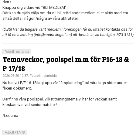
detta.
Knappa dig vidare vid "BLI MEDLEM".
Där kan du själv välja om du vill bli stödjande medlem eller aktiv medlem -
alltså delta i någon/några av våra aktiviteter.
(OBS! Har du
tidigare
varit medlem i föreningen får du istället kontakta oss för
att få en avisering (info@sodravingsif.se) alt. betala in via bankgiro: 873-3131)
Fotboll - startsida
Temaveckor, poolspel m.m för F16-18 &
P 17/18
2026-05-20 10:37, Fotboll - startsida
Nu har vi i P/F 16-18 lagt upp vår "årsplanering" på våra lags sidor under
fliken dokument.
Där finns våra poolspel, vilket träningstema vi har för veckan samt
kioskansvar vid seniormatcher!
/Ledarna
Fotboll P17/18