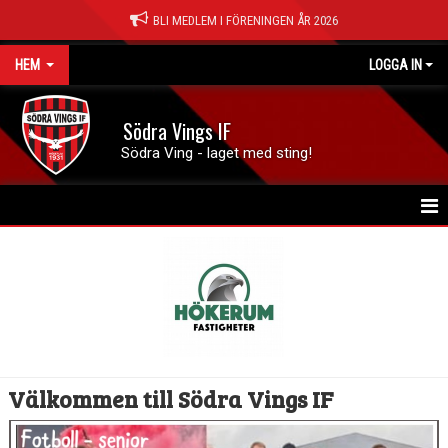
BLI MEDLEM I FÖRENINGEN ÅR 2026
HEM
LOGGA IN
Södra Vings IF
Södra Ving - laget med sting!
HEM
NYHETER
FÖRENINGEN
KONTAKT
Välkommen till Södra Vings IF
KALENDER