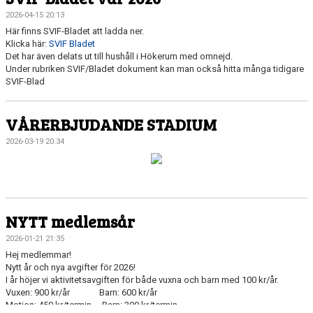
2026-04-15 20:13
Här finns SVIF-Bladet att ladda ner.
Klicka här:
SVIF Bladet
Det har även delats ut till hushåll i Hökerum med omnejd.
Under rubriken SVIF/Bladet dokument kan man också hitta många tidigare
SVIF-Blad
VÅRERBJUDANDE STADIUM
2026-03-19 20:34
NYTT medlemsår
2026-01-21 21:35
Hej medlemmar!
Nytt år och nya avgifter för 2026!
I år höjer vi aktivitetsavgiften för både vuxna och barn med 100 kr/år.
Vuxen: 900 kr/år Barn: 600 kr/år
Motion: 450 kr/termin Barn: 300 kr/termin