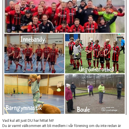
MATCHER
MEDLEMSKAP
SVIF-BLADET/DOKUMENT
PUBLIKVÄRDAR
SPONSORER
Vad kul att just DU har hittat hit!
Du är varmt välkommen att bli medlem i vår förening om du inte redan är