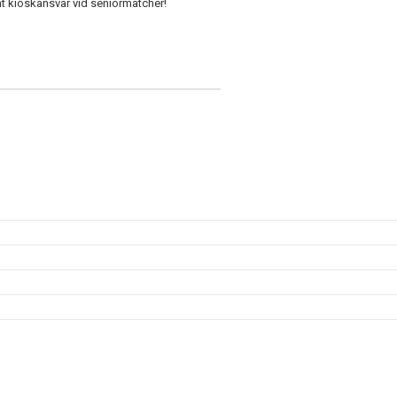
mt kioskansvar vid seniormatcher!