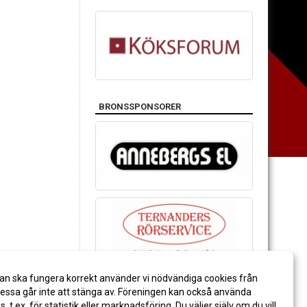
BRONSSPONSORER
an ska fungera korrekt använder vi nödvändiga cookies från
ssa går inte att stänga av. Föreningen kan också använda
es, t.ex. för statistik eller marknadsföring. Du väljer själv om du vill