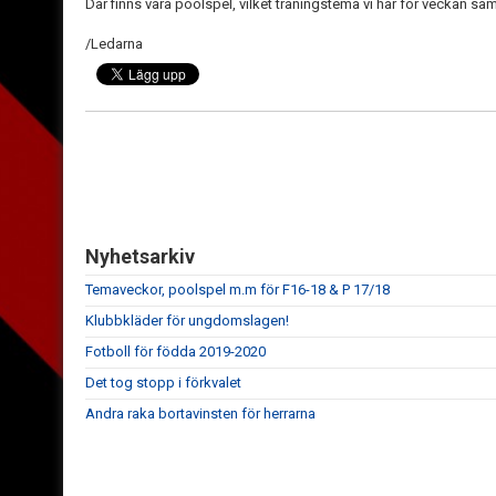
Där finns våra poolspel, vilket träningstema vi har för veckan sa
/Ledarna
Nyhetsarkiv
Temaveckor, poolspel m.m för F16-18 & P 17/18
Klubbkläder för ungdomslagen!
Fotboll för födda 2019-2020
Det tog stopp i förkvalet
Andra raka bortavinsten för herrarna