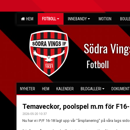
HEM
FOTBOLL
INNEBANDY
MOTION
BOUL
Södra Ving
Fotboll
NYHETER
HEM
KALENDER
BILDGALLERI
DOKUMENT
Temaveckor, poolspel m.m för F16-
2026-05-20 10:37
Nu har vi i P/F 16-18 lagt upp vår "årsplanering" på våra lags sid