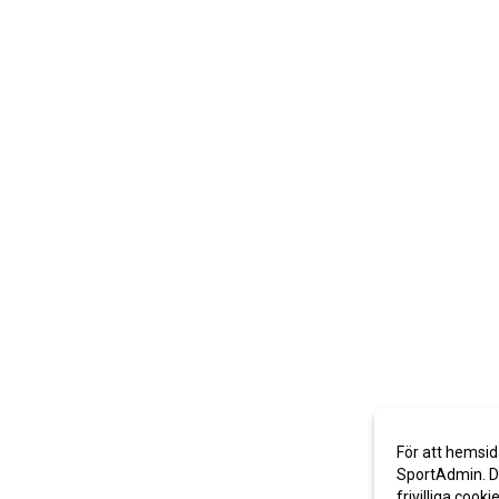
För att hemsid
SportAdmin. De
frivilliga cooki