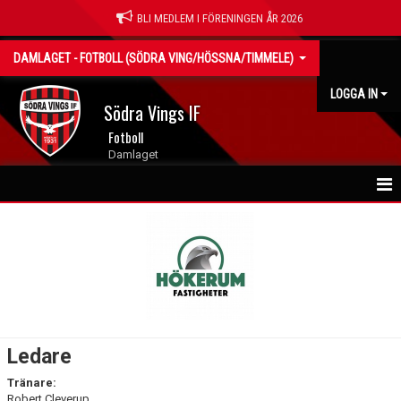
BLI MEDLEM I FÖRENINGEN ÅR 2026
DAMLAGET - FOTBOLL (SÖDRA VING/HÖSSNA/TIMMELE)
LOGGA IN
Södra Vings IF
Fotboll
Damlaget
NYHETER
HEM
KALENDER
MATCHER
Ledare
TRUPPEN
Tränare:
Robert Cleverup