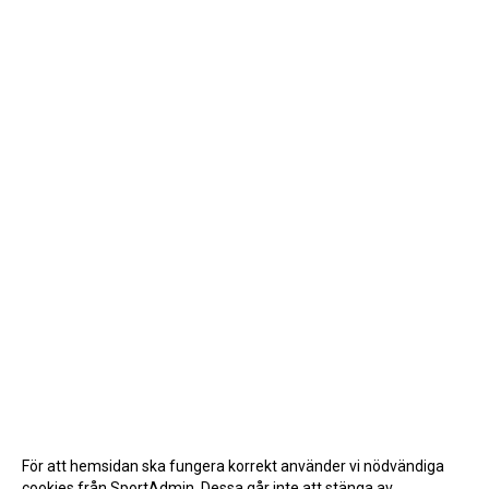
För att hemsidan ska fungera korrekt använder vi nödvändiga
cookies från SportAdmin. Dessa går inte att stänga av.