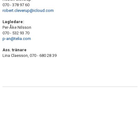
KONTAKT
070 - 378 97 60
robert.cleverup@icloud.com
Lagledare:
Per-Åke Nilsson
070 - 532 93 70
p-an@telia.com
Ass. tränare
Lina Claesson, 070 - 680 28 39