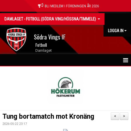
BLI MEDLEM I FÖRENINGEN ÅR 2026
DAMLAGET - FOTBOLL (SÖDRA VING/HÖSSNA/TIMMELE)
LOGGA IN
Södra Vings IF
Fotboll
Damlaget
NYHETER
HEM
KALENDER
MATCHER
Tung bortamatch mot Kronäng
<
>
TRUPPEN
2026-05-22 23:17