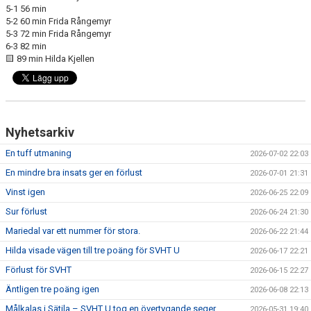
5-1 56 min
5-2 60 min Frida Rångemyr
5-3 72 min Frida Rångemyr
6-3 82 min
🟨 89 min Hilda Kjellen
Nyhetsarkiv
En tuff utmaning
2026-07-02 22:03
En mindre bra insats ger en förlust
2026-07-01 21:31
Vinst igen
2026-06-25 22:09
Sur förlust
2026-06-24 21:30
Mariedal var ett nummer för stora.
2026-06-22 21:44
Hilda visade vägen till tre poäng för SVHT U
2026-06-17 22:21
Förlust för SVHT
2026-06-15 22:27
Äntligen tre poäng igen
2026-06-08 22:13
Målkalas i Sätila – SVHT U tog en övertygande seger
2026-05-31 19:40