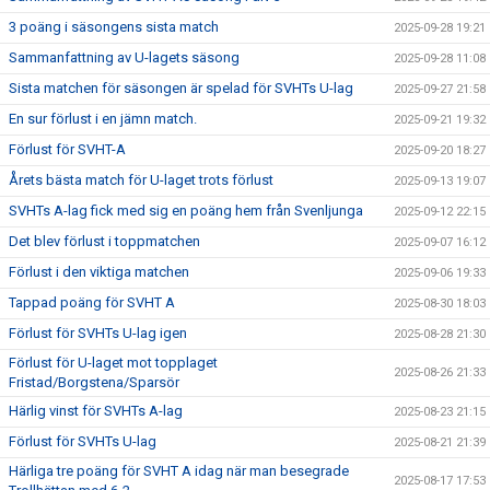
3 poäng i säsongens sista match
2025-09-28 19:21
Sammanfattning av U-lagets säsong
2025-09-28 11:08
Sista matchen för säsongen är spelad för SVHTs U-lag
2025-09-27 21:58
En sur förlust i en jämn match.
2025-09-21 19:32
Förlust för SVHT-A
2025-09-20 18:27
Årets bästa match för U-laget trots förlust
2025-09-13 19:07
SVHTs A-lag fick med sig en poäng hem från Svenljunga
2025-09-12 22:15
Det blev förlust i toppmatchen
2025-09-07 16:12
Förlust i den viktiga matchen
2025-09-06 19:33
Tappad poäng för SVHT A
2025-08-30 18:03
Förlust för SVHTs U-lag igen
2025-08-28 21:30
Förlust för U-laget mot topplaget
2025-08-26 21:33
Fristad/Borgstena/Sparsör
Härlig vinst för SVHTs A-lag
2025-08-23 21:15
Förlust för SVHTs U-lag
2025-08-21 21:39
Härliga tre poäng för SVHT A idag när man besegrade
2025-08-17 17:53