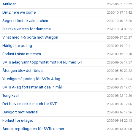
Äntligen
2021-06-01 18:12
Div 2 here we come
2020-10-17 17:42
Seger i första kvalmatchen
2020-10-10 18:26
8:e raka vinsten för damerna
2020-10-04 09:55
Vinst med 1-5 borta mot Wargön
2020-09-27 20:27
Härliga tre poäng
2020-09-19 19:11
Förlust i sista matchen
2020-09-19 10:18
SVTs a-lag vann toppmötet mot R/H/B med 5-1
2020-09-06 17:57
Återigen blev det förlust
2020-08-30 20:22
Ytterligare 3 poäng för SVTs A-lag
2020-08-29 18:03
SVTs A-lag fortsätter att ösa in mål
2020-08-23 19:01
Tung kväll
2020-08-22 10:26
Det blev en enkel match för SVT
2020-08-20 12:06
Oavgjort mot Maridal
2020-08-16 19:36
Förlust för u-laget
2020-08-14 22:13
Andra trepoängaren för SVTs damer
2020-08-13 09:08