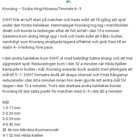
KONTAKT
Kronäng – Södra Ving/Hössna/Timmele 6–3
SVHT fick en tuff start på matchen och hade svårt att få igång sitt spel
under den första halvleken. Hemmalaget Kronäng tog tag i matchbilden
direkt och kunde ta ledningen efter ett fint anfall i den 15:e minuten.
Gästerna kom aldrig riktigt upp i nivå och hade svårt att hålla i bollen,
samtidigt som Kronäng utnyttjade lägena effektivt och gick fram till en
stabil 4–0-ledning före paus.
I den andra halvleken kom SVHT ut med betydligt bättre energi och ett mer
aggressivt spel. Reduceringen kom i den 52:a minuten när Hilda Kjellen
kämpade in bollen i mål. Kronäng svarade dock snabbt med ytterligare ett
mål till 5–1. SVHT fortsatte ändå att skapa chanser och Frida Rångemyr
reducerade i den 60:e minuten innan hon även gjorde sitt andra mål för
dagen i den 72:a minuten. Trots den starkare andra halvleken kunde
Kronäng till slut sätta punkt för matchen med 6–3 i den 82:a minuten.
Mål:
1-0 17 min
2-0 26 min
3-0 39 min
4-0 42 min
🟨 46 min Nikolina Kuzmanovski
4-1 52 min Hilda Kjellen