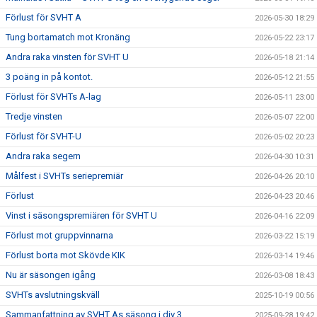
Förlust för SVHT A
2026-05-30 18:29
Tung bortamatch mot Kronäng
2026-05-22 23:17
Andra raka vinsten för SVHT U
2026-05-18 21:14
3 poäng in på kontot.
2026-05-12 21:55
Förlust för SVHTs A-lag
2026-05-11 23:00
Tredje vinsten
2026-05-07 22:00
Förlust för SVHT-U
2026-05-02 20:23
Andra raka segern
2026-04-30 10:31
Målfest i SVHTs seriepremiär
2026-04-26 20:10
Förlust
2026-04-23 20:46
Vinst i säsongspremiären för SVHT U
2026-04-16 22:09
Förlust mot gruppvinnarna
2026-03-22 15:19
Förlust borta mot Skövde KIK
2026-03-14 19:46
Nu är säsongen igång
2026-03-08 18:43
SVHTs avslutningskväll
2025-10-19 00:56
Sammanfattning av SVHT As säsong i div 3
2025-09-28 19:42