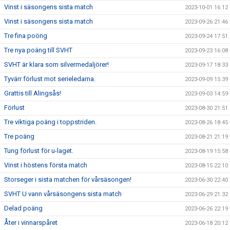
Vinst i säsongens sista match
2023-10-01 16:12
Vinst i säsongens sista match
2023-09-26 21:46
Tre fina poöng
2023-09-24 17:51
Tre nya poäng till SVHT
2023-09-23 16:08
SVHT är klara som silvermedaljörer!
2023-09-17 18:33
Tyvärr förlust mot serieledarna.
2023-09-09 15:39
Grattis till Alingsås!
2023-09-03 14:59
Förlust
2023-08-30 21:51
Tre viktiga poäng i toppstriden.
2023-08-26 18:45
Tre poäng
2023-08-21 21:19
Tung förlust för u-laget.
2023-08-19 15:58
Vinst i höstens första match
2023-08-15 22:10
Storseger i sista matchen för vårsäsongen!
2023-06-30 22:40
SVHT U vann vårsäsongens sista match
2023-06-29 21:32
Delad poäng
2023-06-26 22:19
Åter i vinnarspåret
2023-06-18 20:12