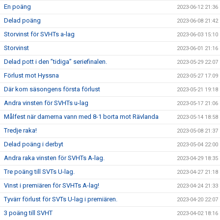
En poäng
2023-06-12 21:36
Delad poäng
2023-06-08 21:42
Storvinst för SVHTs a-lag
2023-06-03 15:10
Storvinst
2023-06-01 21:16
Delad pott i den ”tidiga” seriefinalen.
2023-05-29 22:07
Förlust mot Hyssna
2023-05-27 17:09
Där kom säsongens första förlust
2023-05-21 19:18
Andra vinsten för SVHTs u-lag
2023-05-17 21:06
Målfest när damerna vann med 8-1 borta mot Rävlanda
2023-05-14 18:58
Tredje raka!
2023-05-08 21:37
Delad poäng i derbyt
2023-05-04 22:00
Andra raka vinsten för SVHTs A-lag.
2023-04-29 18:35
Tre poäng till SVTs U-lag.
2023-04-27 21:18
Vinst i premiären för SVHTs A-lag!
2023-04-24 21:33
Tyvärr förlust för SVTs U-lag i premiären.
2023-04-20 22:07
3 poäng till SVHT
2023-04-02 18:16