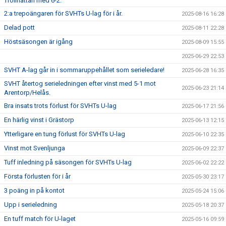
Trollhättan med 6-2.
2:a trepoängaren för SVHTs U-lag för i år.
2025-08-16 16:28
Delad pott
2025-08-11 22:28
Höstsäsongen är igång
2025-08-09 15:55
2025-06-29 22:53
SVHT A-lag går in i sommaruppehållet som serieledare!
2025-06-28 16:35
SVHT återtog serieledningen efter vinst med 5-1 mot
2025-06-23 21:14
Arentorp/Helås.
Bra insats trots förlust för SVHTs U-lag
2025-06-17 21:56
En härlig vinst i Grästorp
2025-06-13 12:15
Ytterligare en tung förlust för SVHTs U-lag
2025-06-10 22:35
Vinst mot Svenljunga
2025-06-09 22:37
Tuff inledning på säsongen för SVHTs U-lag
2025-06-02 22:22
Första förlusten för i år
2025-05-30 23:17
3 poäng in på kontot
2025-05-24 15:06
Upp i serieledning
2025-05-18 20:37
En tuff match för U-laget
2025-05-16 09:59