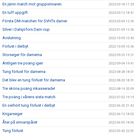
En jämn match mot gruppvinnaren.
2023-03-18 17:33
En tuff uppgift
2023-03-12 18:41
Första DM-matchen för SVHTs damer
2023-03-04 12:35
Silver i Dalsjöfors Dam-cup
2023-01-09 12:36
Avslutning
2022-10-09 10:40
Förlust i derbyt
2022-10-09 10:36
Storseger för damerna
2022-09-25 19:21
Äntligen tre poäng igen
2022-09-04 19:41
Tung förlust för damerna
2022-08-28 18:01
Det blev en tung förlust för damerna
2022-08-20 18:31
Tre sköna poäng inkasserade!
2022-08-14 20:09
Tre poäng i vårens sista match
2022-07-02 19:19
En oerhört tung förlust i derbyt
2022-06-20 21:42
Krigarseger
2022-06-12 18:05
Åter på vinnarspåret
2022-06-05 18:06
Tung förlust
2022-05-30 22:01