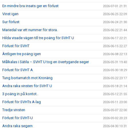
En mindre bra insats ger en förlust
2026-07-01 21:31
Vinst igen
2026-06-25 22:09
Sur förlust
2026-06-24 21:30
Mariedal var ett nummer för stora.
2026-06-22 21:44
Hilda visade vägen till tre poäng för SVHT U
2026-06-17 22:21
Förlust för SVHT
2026-06-15 22:27
Äntligen tre poäng igen
2026-06-08 22:13
Målkalas i Sätila – SVHT U tog en övertygande seger
2026-05-31 19:40
Förlust för SVHT A
2026-05-30 18:29
Tung bortamatch mot Kronäng
2026-05-22 23:17
Andra raka vinsten för SVHT U
2026-05-18 21:14
3 poäng in på kontot.
2026-05-12 21:55
Förlust för SVHTs A-lag
2026-05-11 23:00
Tredje vinsten
2026-05-07 22:00
Förlust för SVHT-U
2026-05-02 20:23
Andra raka segern
2026-04-30 10:31