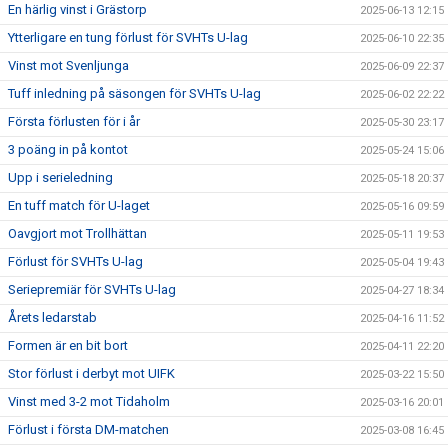
En härlig vinst i Grästorp
2025-06-13 12:15
Ytterligare en tung förlust för SVHTs U-lag
2025-06-10 22:35
Vinst mot Svenljunga
2025-06-09 22:37
Tuff inledning på säsongen för SVHTs U-lag
2025-06-02 22:22
Första förlusten för i år
2025-05-30 23:17
3 poäng in på kontot
2025-05-24 15:06
Upp i serieledning
2025-05-18 20:37
En tuff match för U-laget
2025-05-16 09:59
Oavgjort mot Trollhättan
2025-05-11 19:53
Förlust för SVHTs U-lag
2025-05-04 19:43
Seriepremiär för SVHTs U-lag
2025-04-27 18:34
Årets ledarstab
2025-04-16 11:52
Formen är en bit bort
2025-04-11 22:20
Stor förlust i derbyt mot UIFK
2025-03-22 15:50
Vinst med 3-2 mot Tidaholm
2025-03-16 20:01
Förlust i första DM-matchen
2025-03-08 16:45