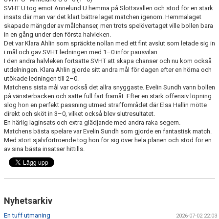
KONTAKT
SVHT U tog emot Annelund U hemma på Slottsvallen och stod för en stark
insats där man var det klart bättre laget matchen igenom. Hemmalaget
skapade mängder av målchanser, men trots spelövertaget ville bollen bara
in en gång under den första halvleken.
Det var Klara Ahlin som spräckte nollan med ett fint avslut som letade sig in
i mål och gav SVHT ledningen med 1–0 inför pausvilan.
I den andra halvleken fortsatte SVHT att skapa chanser och nu kom också
utdelningen. Klara Ahlin gjorde sitt andra mål för dagen efter en hörna och
utökade ledningen till 2–0.
Matchens sista mål var också det allra snyggaste. Evelin Sundh vann bollen
på vänsterbacken och satte full fart framåt. Efter en stark offensiv löpning
slog hon en perfekt passning utmed straffområdet där Elsa Hallin mötte
direkt och sköt in 3–0, vilket också blev slutresultatet.
En härlig laginsats och extra glädjande med andra raka segern.
Matchens bästa spelare var Evelin Sundh som gjorde en fantastisk match.
Med stort självförtroende tog hon för sig över hela planen och stod för en
av sina bästa insatser hittills.
Nyhetsarkiv
En tuff utmaning
2026-07-02 22:03