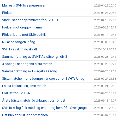
Målfest i SVHTs seriepremiär
2026-04-26 20:10
Förlust
2026-04-23 20:46
Vinst i säsongspremiären för SVHT U
2026-04-16 22:09
Förlust mot gruppvinnarna
2026-03-22 15:19
Förlust borta mot Skövde KIK
2026-03-14 19:46
Nu är säsongen igång
2026-03-08 18:43
SVHTs avslutningskväll
2025-10-19 00:56
Sammanfattning av SVHT As säsong i div 3
2025-09-28 19:42
3 poäng i säsongens sista match
2025-09-28 19:21
Sammanfattning av U-lagets säsong
2025-09-28 11:08
Sista matchen för säsongen är spelad för SVHTs U-lag
2025-09-27 21:58
En sur förlust i en jämn match.
2025-09-21 19:32
Förlust för SVHT-A
2025-09-20 18:27
Årets bästa match för U-laget trots förlust
2025-09-13 19:07
SVHTs A-lag fick med sig en poäng hem från Svenljunga
2025-09-12 22:15
Det blev förlust i toppmatchen
2025-09-07 16:12