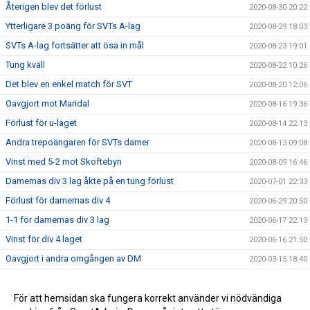
Återigen blev det förlust
2020-08-30 20:22
Ytterligare 3 poäng för SVTs A-lag
2020-08-29 18:03
SVTs A-lag fortsätter att ösa in mål
2020-08-23 19:01
Tung kväll
2020-08-22 10:26
Det blev en enkel match för SVT
2020-08-20 12:06
Oavgjort mot Maridal
2020-08-16 19:36
Förlust för u-laget
2020-08-14 22:13
Andra trepoängaren för SVTs damer
2020-08-13 09:08
Vinst med 5-2 mot Skoftebyn
2020-08-09 16:46
Damernas div 3 lag åkte på en tung förlust
2020-07-01 22:33
Förlust för damernas div 4
2020-06-29 20:50
1-1 för damernas div 3 lag
2020-06-17 22:13
Vinst för div 4 laget
2020-06-16 21:50
Oavgjort i andra omgången av DM
2020-03-15 18:40
Vinst med 0-2 i första DM-matchen
2020-03-07 14:30
Första träningsmatchen
För att hemsidan ska fungera korrekt använder vi nödvändiga
2020-03-01 21:11