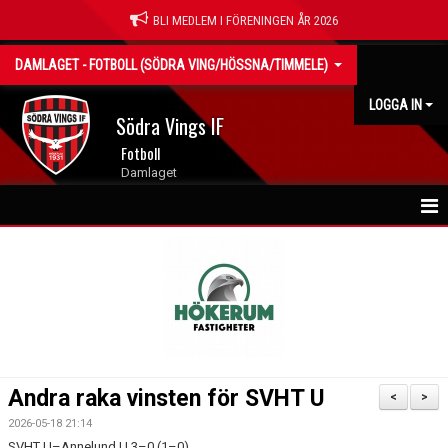
BLI MEDLEM I FÖRENINGEN ÅR 2026
DAMLAGET - FOTBOLL (SÖDRA VING/HÖSSNA/TIMMELE)
LOGGA IN
Södra Vings IF
Fotboll
Damlaget
NYHETER
HEM
KALENDER
MATCHER
Andra raka vinsten för SVHT U
<
>
TRUPPEN
2026-05-18 21:14
SVHT U–Annelund U 3–0 (1–0)