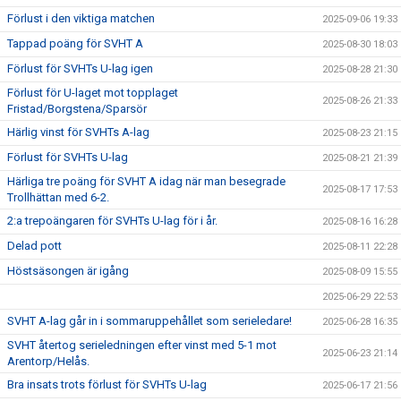
Förlust i den viktiga matchen
2025-09-06 19:33
Tappad poäng för SVHT A
2025-08-30 18:03
Förlust för SVHTs U-lag igen
2025-08-28 21:30
Förlust för U-laget mot topplaget
2025-08-26 21:33
Fristad/Borgstena/Sparsör
Härlig vinst för SVHTs A-lag
2025-08-23 21:15
Förlust för SVHTs U-lag
2025-08-21 21:39
Härliga tre poäng för SVHT A idag när man besegrade
2025-08-17 17:53
Trollhättan med 6-2.
2:a trepoängaren för SVHTs U-lag för i år.
2025-08-16 16:28
Delad pott
2025-08-11 22:28
Höstsäsongen är igång
2025-08-09 15:55
2025-06-29 22:53
SVHT A-lag går in i sommaruppehållet som serieledare!
2025-06-28 16:35
SVHT återtog serieledningen efter vinst med 5-1 mot
2025-06-23 21:14
Arentorp/Helås.
Bra insats trots förlust för SVHTs U-lag
2025-06-17 21:56