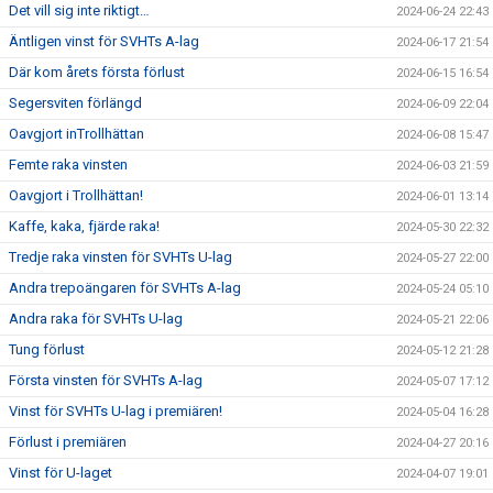
Det vill sig inte riktigt…
2024-06-24 22:43
Äntligen vinst för SVHTs A-lag
2024-06-17 21:54
Där kom årets första förlust
2024-06-15 16:54
Segersviten förlängd
2024-06-09 22:04
Oavgjort inTrollhättan
2024-06-08 15:47
Femte raka vinsten
2024-06-03 21:59
Oavgjort i Trollhättan!
2024-06-01 13:14
Kaffe, kaka, fjärde raka!
2024-05-30 22:32
Tredje raka vinsten för SVHTs U-lag
2024-05-27 22:00
Andra trepoängaren för SVHTs A-lag
2024-05-24 05:10
Andra raka för SVHTs U-lag
2024-05-21 22:06
Tung förlust
2024-05-12 21:28
Första vinsten för SVHTs A-lag
2024-05-07 17:12
Vinst för SVHTs U-lag i premiären!
2024-05-04 16:28
Förlust i premiären
2024-04-27 20:16
Vinst för U-laget
2024-04-07 19:01