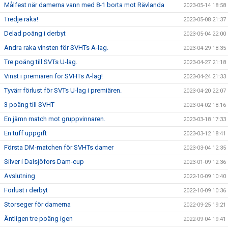
Målfest när damerna vann med 8-1 borta mot Rävlanda
2023-05-14 18:58
Tredje raka!
2023-05-08 21:37
Delad poäng i derbyt
2023-05-04 22:00
Andra raka vinsten för SVHTs A-lag.
2023-04-29 18:35
Tre poäng till SVTs U-lag.
2023-04-27 21:18
Vinst i premiären för SVHTs A-lag!
2023-04-24 21:33
Tyvärr förlust för SVTs U-lag i premiären.
2023-04-20 22:07
3 poäng till SVHT
2023-04-02 18:16
En jämn match mot gruppvinnaren.
2023-03-18 17:33
En tuff uppgift
2023-03-12 18:41
Första DM-matchen för SVHTs damer
2023-03-04 12:35
Silver i Dalsjöfors Dam-cup
2023-01-09 12:36
Avslutning
2022-10-09 10:40
Förlust i derbyt
2022-10-09 10:36
Storseger för damerna
2022-09-25 19:21
Äntligen tre poäng igen
2022-09-04 19:41