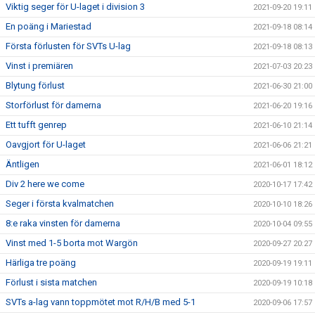
Viktig seger för U-laget i division 3
2021-09-20 19:11
En poäng i Mariestad
2021-09-18 08:14
Första förlusten för SVTs U-lag
2021-09-18 08:13
Vinst i premiären
2021-07-03 20:23
Blytung förlust
2021-06-30 21:00
Storförlust för damerna
2021-06-20 19:16
Ett tufft genrep
2021-06-10 21:14
Oavgjort för U-laget
2021-06-06 21:21
Äntligen
2021-06-01 18:12
Div 2 here we come
2020-10-17 17:42
Seger i första kvalmatchen
2020-10-10 18:26
8:e raka vinsten för damerna
2020-10-04 09:55
Vinst med 1-5 borta mot Wargön
2020-09-27 20:27
Härliga tre poäng
2020-09-19 19:11
Förlust i sista matchen
2020-09-19 10:18
SVTs a-lag vann toppmötet mot R/H/B med 5-1
2020-09-06 17:57