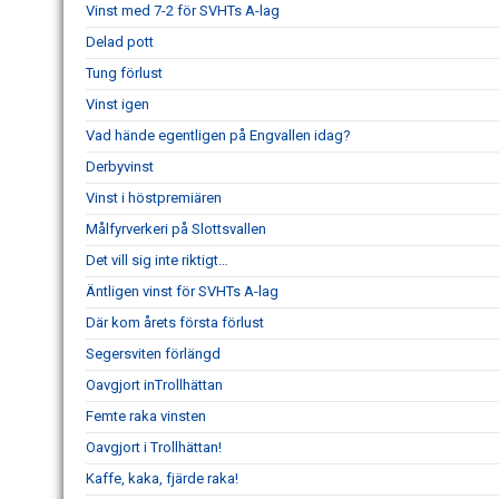
Vinst med 7-2 för SVHTs A-lag
Delad pott
Tung förlust
Vinst igen
Vad hände egentligen på Engvallen idag?
Derbyvinst
Vinst i höstpremiären
Målfyrverkeri på Slottsvallen
Det vill sig inte riktigt…
Äntligen vinst för SVHTs A-lag
Där kom årets första förlust
Segersviten förlängd
Oavgjort inTrollhättan
Femte raka vinsten
Oavgjort i Trollhättan!
Kaffe, kaka, fjärde raka!