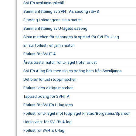
SVHTs avslutningskväll
Sammanfattning av SVHT As säsong i div 3
3 poäng i säsongens sista match
Sammanfattning av U-lagets säsong
Sista matchen för säsongen är spelad för SVHTs U-lag
En sur förlust i en jämn match.
Förlust för SVHT-A
Årets bästa match för U-laget trots förlust
SVHTs A-lag fick med sig en poäng hem från Svenljunga
Det blev förlust i toppmatchen
Förlust i den viktiga matchen
Tappad poäng för SVHT A
Förlust för SVHTs U-lag igen
Förlust för U-laget mot topplaget Fristad/Borgstena/Sparsör
Härlig vinst för SVHTs A-lag
Förlust för SVHTs U-lag