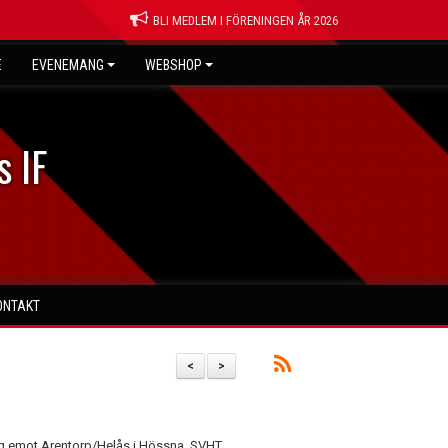
BLI MEDLEM I FÖRENINGEN ÅR 2026
E
EVENEMANG
WEBSHOP
s IF
ONTAKT
<
>
og emot Arentorp/Helås i Hössna. SVHT