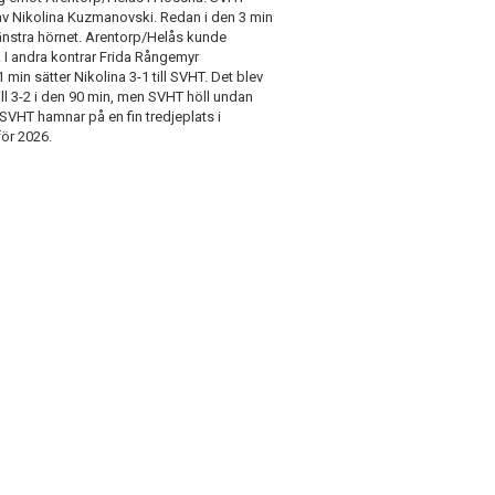
av Nikolina Kuzmanovski. Redan i den 3 min
vänstra hörnet. Arentorp/Helås kunde
t. I andra kontrar Frida Rångemyr
in sätter Nikolina 3-1 till SVHT. Det blev
ll 3-2 i den 90 min, men SVHT höll undan
SVHT hamnar på en fin tredjeplats i
för 2026.