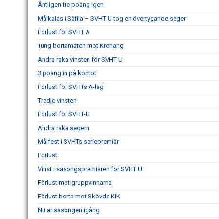
Äntligen tre poäng igen
Målkalas i Sätila – SVHT U tog en övertygande seger
Förlust för SVHT A
Tung bortamatch mot Kronäng
Andra raka vinsten för SVHT U
3 poäng in på kontot.
Förlust för SVHTs A-lag
Tredje vinsten
Förlust för SVHT-U
Andra raka segern
Målfest i SVHTs seriepremiär
Förlust
Vinst i säsongspremiären för SVHT U
Förlust mot gruppvinnarna
Förlust borta mot Skövde KIK
Nu är säsongen igång