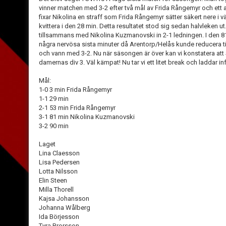
vinner matchen med 3-2 efter två mål av Frida Rångemyr och ett 
fixar Nikolina en straff som Frida Rångemyr sätter säkert nere i 
kvittera i den 28 min. Detta resultatet stod sig sedan halvleken u
tillsammans med Nikolina Kuzmanovski in 2-1 ledningen. I den 81 m
några nervösa sista minuter då Arentorp/Helås kunde reducera ti
och vann med 3-2. Nu när säsongen är över kan vi konstatera att 
damernas div 3. Väl kämpat! Nu tar vi ett litet break och laddar in
Mål:
1-0 3 min Frida Rångemyr
1-1 29 min
2-1 53 min Frida Rångemyr
3-1 81 min Nikolina Kuzmanovski
3-2 90 min
Laget
Lina Claesson
Lisa Pedersen
Lotta Nilsson
Elin Steen
Milla Thorell
Kajsa Johansson
Johanna Wålberg
Ida Börjesson
Tyra Brorsson