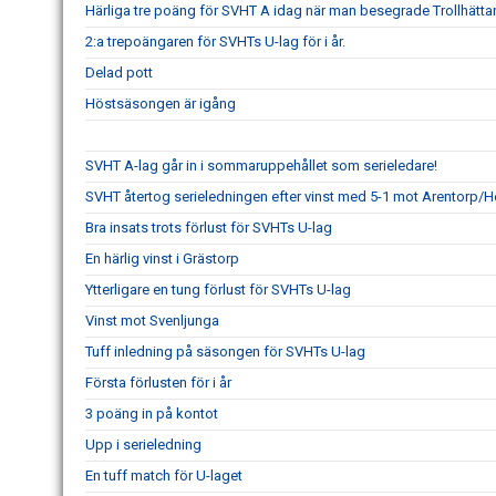
Härliga tre poäng för SVHT A idag när man besegrade Trollhätta
2:a trepoängaren för SVHTs U-lag för i år.
Delad pott
Höstsäsongen är igång
SVHT A-lag går in i sommaruppehållet som serieledare!
SVHT återtog serieledningen efter vinst med 5-1 mot Arentorp/H
Bra insats trots förlust för SVHTs U-lag
En härlig vinst i Grästorp
Ytterligare en tung förlust för SVHTs U-lag
Vinst mot Svenljunga
Tuff inledning på säsongen för SVHTs U-lag
Första förlusten för i år
3 poäng in på kontot
Upp i serieledning
En tuff match för U-laget