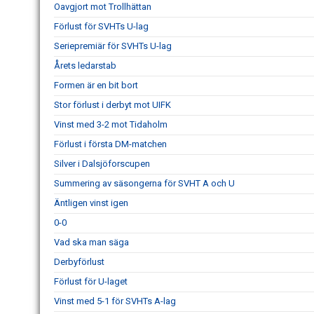
Oavgjort mot Trollhättan
Förlust för SVHTs U-lag
Seriepremiär för SVHTs U-lag
Årets ledarstab
Formen är en bit bort
Stor förlust i derbyt mot UIFK
Vinst med 3-2 mot Tidaholm
Förlust i första DM-matchen
Silver i Dalsjöforscupen
Summering av säsongerna för SVHT A och U
Äntligen vinst igen
0-0
Vad ska man säga
Derbyförlust
Förlust för U-laget
Vinst med 5-1 för SVHTs A-lag