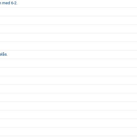
n med 6-2.
elås.