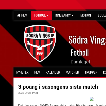
HEM
FOTBOLL
INNEBANDY
MOTION
BOUL
Södra Ving
Fotboll
Damlaget
NYHETER
HEM
KALENDER
MATCHER
TRUPPEN
K
3 poäng i säsongens sista match
2025-09-28 19:21
Det blev seger i SVHTs A-lags sista match för säsongen. Man t