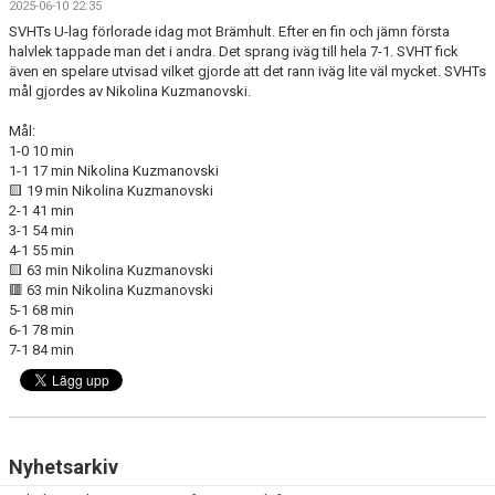
2025-06-10 22:35
KONTAKT
SVHTs U-lag förlorade idag mot Brämhult. Efter en fin och jämn första
halvlek tappade man det i andra. Det sprang iväg till hela 7-1. SVHT fick
även en spelare utvisad vilket gjorde att det rann iväg lite väl mycket. SVHTs
mål gjordes av Nikolina Kuzmanovski.
Mål:
1-0 10 min
1-1 17 min Nikolina Kuzmanovski
🟨 19 min Nikolina Kuzmanovski
2-1 41 min
3-1 54 min
4-1 55 min
🟨 63 min Nikolina Kuzmanovski
🟥 63 min Nikolina Kuzmanovski
5-1 68 min
6-1 78 min
7-1 84 min
Nyhetsarkiv