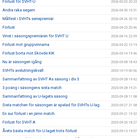
Förlust för SVHT-U
2026-05-02 20:23
Andra raka segern
2026-04-30 10:31
Målfest i SVHTs seriepremiär
2026-04-26 20:10
Förlust
2026-04-23 20:46
Vinst i säsongspremiären för SVHT U
2026-04-16 22:09
Förlust mot gruppvinnarna
2026-03-22 15:19
Förlust borta mot Skövde KIK
2026-03-14 19:46
Nu är säsongen igång
2026-03-08 18:43
SVHTs avslutningskväll
2025-10-19 00:56
Sammanfattning av SVHT As säsong i div 3
2025-09-28 19:42
3 poäng i säsongens sista match
2025-09-28 19:21
Sammanfattning av U-lagets säsong
2025-09-28 11:08
Sista matchen för säsongen är spelad för SVHTs U-lag
2025-09-27 21:58
En sur förlust i en jämn match.
2025-09-21 19:32
Förlust för SVHT-A
2025-09-20 18:27
Årets bästa match för U-laget trots förlust
2025-09-13 19:07