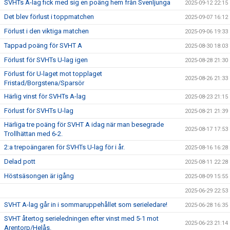
SVHTs A-lag fick med sig en poäng hem från Svenljunga
2025-09-12 22:15
Det blev förlust i toppmatchen
2025-09-07 16:12
Förlust i den viktiga matchen
2025-09-06 19:33
Tappad poäng för SVHT A
2025-08-30 18:03
Förlust för SVHTs U-lag igen
2025-08-28 21:30
Förlust för U-laget mot topplaget
2025-08-26 21:33
Fristad/Borgstena/Sparsör
Härlig vinst för SVHTs A-lag
2025-08-23 21:15
Förlust för SVHTs U-lag
2025-08-21 21:39
Härliga tre poäng för SVHT A idag när man besegrade
2025-08-17 17:53
Trollhättan med 6-2.
2:a trepoängaren för SVHTs U-lag för i år.
2025-08-16 16:28
Delad pott
2025-08-11 22:28
Höstsäsongen är igång
2025-08-09 15:55
2025-06-29 22:53
SVHT A-lag går in i sommaruppehållet som serieledare!
2025-06-28 16:35
SVHT återtog serieledningen efter vinst med 5-1 mot
2025-06-23 21:14
Arentorp/Helås.