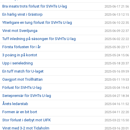
Bra insats trots förlust för SVHTs U-lag
2025-06-17 21:56
En härlig vinst i Grästorp
2025-06-13 12:15
Ytterligare en tung förlust för SVHTs U-lag
2025-06-10 22:35
Vinst mot Svenljunga
2025-06-09 22:37
Tuff inledning på säsongen för SVHTs U-lag
2025-06-02 22:22
Första förlusten för i år
2025-05-30 23:17
3 poäng in på kontot
2025-05-24 15:06
Upp i serieledning
2025-05-18 20:37
En tuff match för U-laget
2025-05-16 09:59
Oavgjort mot Trollhättan
2025-05-11 19:53
Förlust för SVHTs U-lag
2025-05-04 19:43
Seriepremiär för SVHTs U-lag
2025-04-27 18:34
Årets ledarstab
2025-04-16 11:52
Formen är en bit bort
2025-04-11 22:20
Stor förlust i derbyt mot UIFK
2025-03-22 15:50
Vinst med 3-2 mot Tidaholm
2025-03-16 20:01