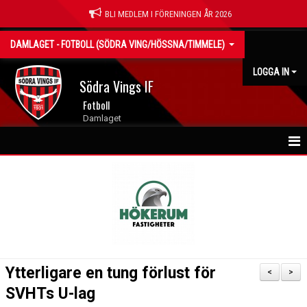
BLI MEDLEM I FÖRENINGEN ÅR 2026
DAMLAGET - FOTBOLL (SÖDRA VING/HÖSSNA/TIMMELE)
LOGGA IN
Södra Vings IF
Fotboll
Damlaget
NYHETER
HEM
KALENDER
MATCHER
Ytterligare en tung förlust för
<
>
TRUPPEN
SVHTs U-lag