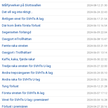
Målfyrverkeri på Slottsvallen
2024-08-12 21:30
Det vill sig inte riktigt…
2024-06-24 22:43
Äntligen vinst för SVHTs A-lag
2024-06-17 21:54
Där kom årets första förlust
2024-06-15 16:54
Segersviten förlängd
2024-06-09 22:04
Oavgjort inTrollhättan
2024-06-08 15:47
Femte raka vinsten
2024-06-03 21:59
Oavgjort i Trollhättan!
2024-06-01 13:14
Kaffe, kaka, fjärde raka!
2024-05-30 22:32
Tredje raka vinsten för SVHTs U-lag
2024-05-27 22:00
Andra trepoängaren för SVHTs A-lag
2024-05-24 05:10
Andra raka för SVHTs U-lag
2024-05-21 22:06
Tung förlust
2024-05-12 21:28
Första vinsten för SVHTs A-lag
2024-05-07 17:12
Vinst för SVHTs U-lag i premiären!
2024-05-04 16:28
Förlust i premiären
2024-04-27 20:16