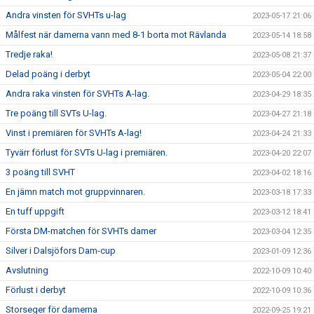
Andra vinsten för SVHTs u-lag
2023-05-17 21:06
Målfest när damerna vann med 8-1 borta mot Rävlanda
2023-05-14 18:58
Tredje raka!
2023-05-08 21:37
Delad poäng i derbyt
2023-05-04 22:00
Andra raka vinsten för SVHTs A-lag.
2023-04-29 18:35
Tre poäng till SVTs U-lag.
2023-04-27 21:18
Vinst i premiären för SVHTs A-lag!
2023-04-24 21:33
Tyvärr förlust för SVTs U-lag i premiären.
2023-04-20 22:07
3 poäng till SVHT
2023-04-02 18:16
En jämn match mot gruppvinnaren.
2023-03-18 17:33
En tuff uppgift
2023-03-12 18:41
Första DM-matchen för SVHTs damer
2023-03-04 12:35
Silver i Dalsjöfors Dam-cup
2023-01-09 12:36
Avslutning
2022-10-09 10:40
Förlust i derbyt
2022-10-09 10:36
Storseger för damerna
2022-09-25 19:21