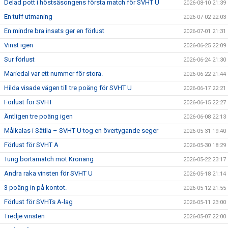
Delad pott i höstsäsongens första match för SVHT U
2026-08-10 21:39
En tuff utmaning
2026-07-02 22:03
En mindre bra insats ger en förlust
2026-07-01 21:31
Vinst igen
2026-06-25 22:09
Sur förlust
2026-06-24 21:30
Mariedal var ett nummer för stora.
2026-06-22 21:44
Hilda visade vägen till tre poäng för SVHT U
2026-06-17 22:21
Förlust för SVHT
2026-06-15 22:27
Äntligen tre poäng igen
2026-06-08 22:13
Målkalas i Sätila – SVHT U tog en övertygande seger
2026-05-31 19:40
Förlust för SVHT A
2026-05-30 18:29
Tung bortamatch mot Kronäng
2026-05-22 23:17
Andra raka vinsten för SVHT U
2026-05-18 21:14
3 poäng in på kontot.
2026-05-12 21:55
Förlust för SVHTs A-lag
2026-05-11 23:00
Tredje vinsten
2026-05-07 22:00