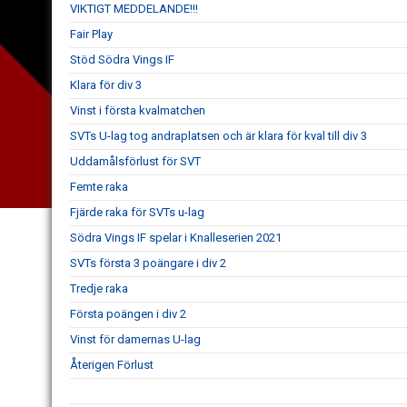
VIKTIGT MEDDELANDE!!!
Fair Play
Stöd Södra Vings IF
Klara för div 3
Vinst i första kvalmatchen
SVTs U-lag tog andraplatsen och är klara för kval till div 3
Uddamålsförlust för SVT
Femte raka
Fjärde raka för SVTs u-lag
Södra Vings IF spelar i Knalleserien 2021
SVTs första 3 poängare i div 2
Tredje raka
Första poängen i div 2
Vinst för damernas U-lag
Återigen Förlust