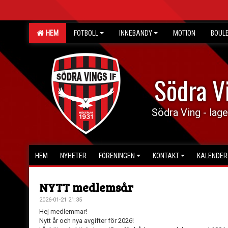
HEM
FOTBOLL
INNEBANDY
MOTION
BOUL
Södra V
Södra Ving - lage
HEM
NYHETER
FÖRENINGEN
KONTAKT
KALENDER
NYTT medlemsår
2026-01-21 21:35
Hej medlemmar!
Nytt år och nya avgifter för 2026!