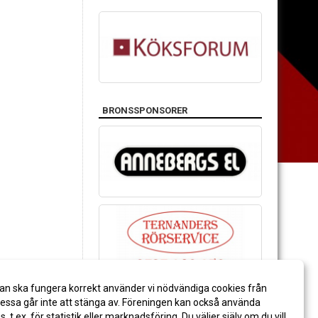
BRONSSPONSORER
an ska fungera korrekt använder vi nödvändiga cookies från
ssa går inte att stänga av. Föreningen kan också använda
es, t.ex. för statistik eller marknadsföring. Du väljer själv om du vill