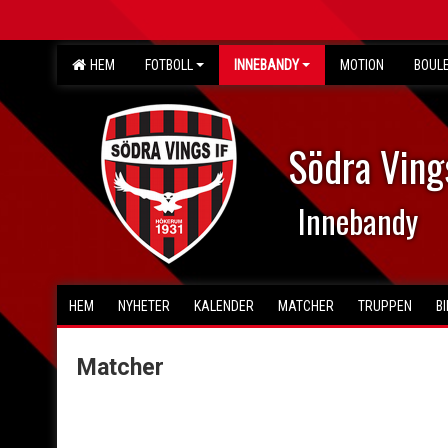
HEM
FOTBOLL
INNEBANDY
MOTION
BOUL
Södra Ving
Innebandy
HEM
NYHETER
KALENDER
MATCHER
TRUPPEN
B
Matcher