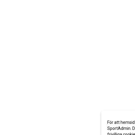
För att hemsid
SportAdmin. De
frivilliga cooki