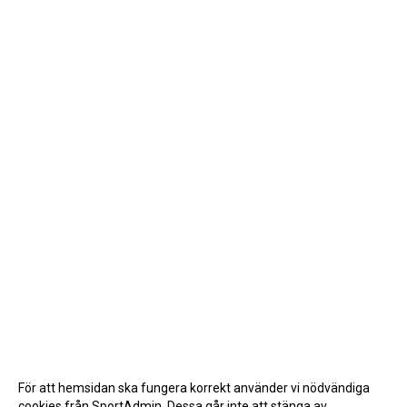
För att hemsidan ska fungera korrekt använder vi nödvändiga
cookies från SportAdmin. Dessa går inte att stänga av.