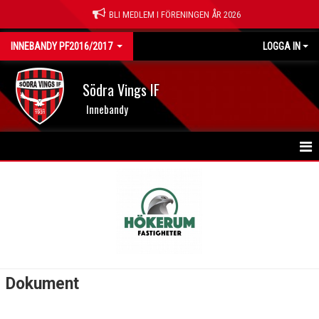
BLI MEDLEM I FÖRENINGEN ÅR 2026
INNEBANDY PF2016/2017
LOGGA IN
Södra Vings IF
Innebandy
HEM
NYHETER
KALENDER
MATCHER
Dokument
TRUPPEN