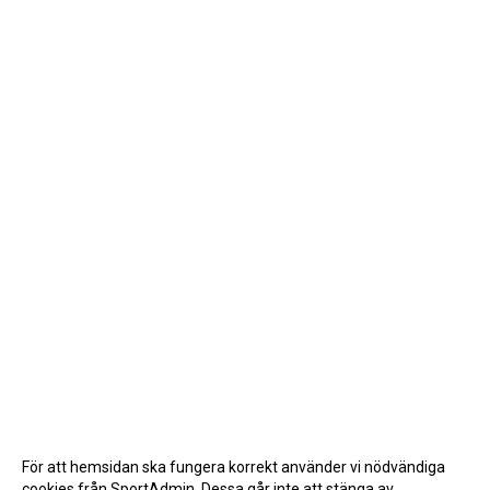
För att hemsidan ska fungera korrekt använder vi nödvändiga
cookies från SportAdmin. Dessa går inte att stänga av.