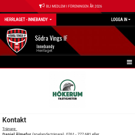
BLI MEDLEM I FÖRENINGEN ÅR 2026
HERRLAGET - INNEBANDY
LOGGA IN
Södra Vings IF
Innebandy
Herrlaget
HEM
NYHETER
KALENDER
MATCHER
Kontakt
TRUPPEN
Tränare:
Daniel Älmefur
(spelande tränare), 0761 - 777 681 eller