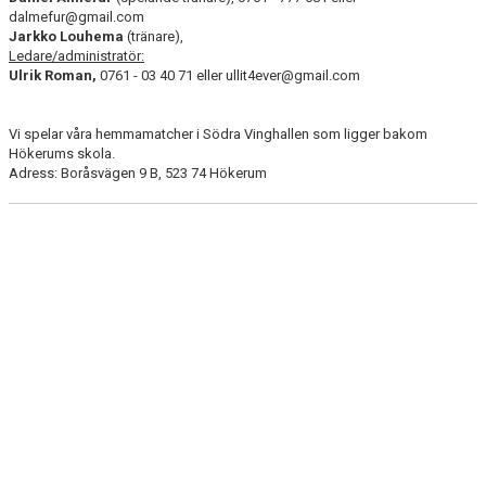
BILDGALLERI
dalmefur@gmail.com
Jarkko Louhema
(tränare),
Ledare/administratör:
DOKUMENT
Ulrik Roman,
0761 - 03 40 71 eller ullit4ever@gmail.com
KONTAKT
Vi spelar våra hemmamatcher i Södra Vinghallen som ligger bakom
Hökerums skola.
Adress: Boråsvägen 9 B, 523 74 Hökerum