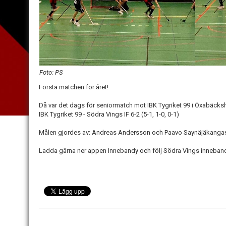
Foto: PS
Första matchen för året!
Då var det dags för seniormatch mot IBK Tygriket 99 i Öxabäcksh
IBK Tygriket 99 - Södra Vings IF 6-2 (5-1, 1-0, 0-1)
Målen gjordes av: Andreas Andersson och Paavo Saynäjäkangas 
Ladda gärna ner appen Innebandy och följ Södra Vings innebandy