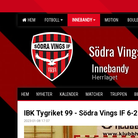
HEM
FOTBOLL
INNEBANDY
MOTION
BOUL
Södra Ving
Innebandy
Herrlaget
HEM
NYHETER
KALENDER
MATCHER
TRUPPEN
B
IBK Tygriket 99 - Södra Vings IF 6-2
2023-01-08 17:07