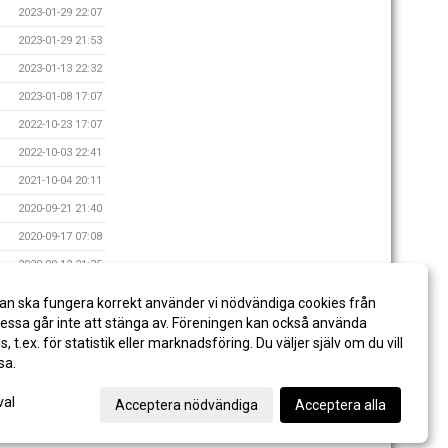
2023-01-29 22:07
2023-01-29 21:53
2023-01-13 22:32
2023-01-08 17:07
2022-10-23 17:07
2022-10-03 22:41
2021-10-04 20:11
2020-09-21 21:40
2020-09-17 07:08
2020-09-12 21:35
2020-09-09 22:56
an ska fungera korrekt använder vi nödvändiga cookies från
2020-08-05 21:16
ssa går inte att stänga av. Föreningen kan också använda
es, t.ex. för statistik eller marknadsföring. Du väljer själv om du vill
sa.
val
Acceptera nödvändiga
Acceptera alla