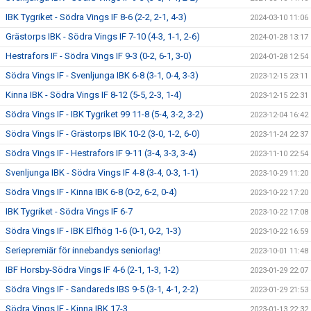
IBK Tygriket - Södra Vings IF 8-6 (2-2, 2-1, 4-3)
2024-03-10 11:06
Grästorps IBK - Södra Vings IF 7-10 (4-3, 1-1, 2-6)
2024-01-28 13:17
Hestrafors IF - Södra Vings IF 9-3 (0-2, 6-1, 3-0)
2024-01-28 12:54
Södra Vings IF - Svenljunga IBK 6-8 (3-1, 0-4, 3-3)
2023-12-15 23:11
Kinna IBK - Södra Vings IF 8-12 (5-5, 2-3, 1-4)
2023-12-15 22:31
Södra Vings IF - IBK Tygriket 99 11-8 (5-4, 3-2, 3-2)
2023-12-04 16:42
Södra Vings IF - Grästorps IBK 10-2 (3-0, 1-2, 6-0)
2023-11-24 22:37
Södra Vings IF - Hestrafors IF 9-11 (3-4, 3-3, 3-4)
2023-11-10 22:54
Svenljunga IBK - Södra Vings IF 4-8 (3-4, 0-3, 1-1)
2023-10-29 11:20
Södra Vings IF - Kinna IBK 6-8 (0-2, 6-2, 0-4)
2023-10-22 17:20
IBK Tygriket - Södra Vings IF 6-7
2023-10-22 17:08
Södra Vings IF - IBK Elfhög 1-6 (0-1, 0-2, 1-3)
2023-10-22 16:59
Seriepremiär för innebandys seniorlag!
2023-10-01 11:48
IBF Horsby-Södra Vings IF 4-6 (2-1, 1-3, 1-2)
2023-01-29 22:07
Södra Vings IF - Sandareds IBS 9-5 (3-1, 4-1, 2-2)
2023-01-29 21:53
Södra Vings IF - Kinna IBK 17-3
2023-01-13 22:32