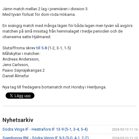
Jämn match mellan 2 lag i premiären i division 3.
Med tyvärr förlust för dom röda Hökarna.
En svängig match med många lägen för båda lagen men tyvärr så avgörs
matchen på små misstag från hemmalaget i tredje perioden och de
chanserna satte Hjälmared.
Slutsiffrorna skrev
till 5-8
(1-2, 3-1, 1-5)
Målskyttar i matchen :
Andreas Andersson,
Jens Carlsson,
Paavo Säynäjäkangas 2
Daniel Älmefur
Nya tag till fredagens bortamatch mot Horsby i Herrljunga.
Nyhetsarkiv
Södra Vings IF - Hestrafors IF 13-9 (5-1, 3-4, 5-4)
2024-03-10 11:16
Svenljunga IBK - Södra Vings IF 9-3 (3-0, 4-1, 2-2)
2024-03-10 11:10