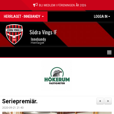
BLI MEDLEM I FÖRENINGEN ÅR 2026
HERRLAGET - INNEBANDY
LOGGA IN
Södra Vings IF
Innebandy
Herrlaget
HEM
NYHETER
KALENDER
MATCHER
Seriepremiär.
<
>
TRUPPEN
2020-09-21 21:40