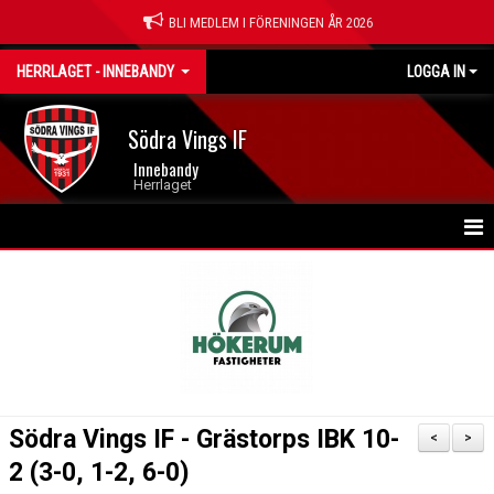
BLI MEDLEM I FÖRENINGEN ÅR 2026
HERRLAGET - INNEBANDY
LOGGA IN
Södra Vings IF
Innebandy
Herrlaget
HEM
NYHETER
KALENDER
MATCHER
Södra Vings IF - Grästorps IBK 10-
<
>
TRUPPEN
2 (3-0, 1-2, 6-0)