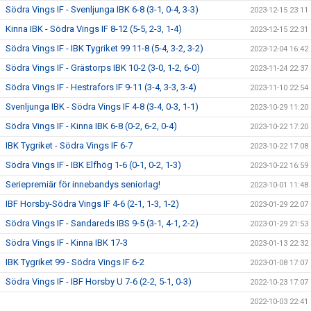
Södra Vings IF - Svenljunga IBK 6-8 (3-1, 0-4, 3-3)
2023-12-15 23:11
Kinna IBK - Södra Vings IF 8-12 (5-5, 2-3, 1-4)
2023-12-15 22:31
Södra Vings IF - IBK Tygriket 99 11-8 (5-4, 3-2, 3-2)
2023-12-04 16:42
Södra Vings IF - Grästorps IBK 10-2 (3-0, 1-2, 6-0)
2023-11-24 22:37
Södra Vings IF - Hestrafors IF 9-11 (3-4, 3-3, 3-4)
2023-11-10 22:54
Svenljunga IBK - Södra Vings IF 4-8 (3-4, 0-3, 1-1)
2023-10-29 11:20
Södra Vings IF - Kinna IBK 6-8 (0-2, 6-2, 0-4)
2023-10-22 17:20
IBK Tygriket - Södra Vings IF 6-7
2023-10-22 17:08
Södra Vings IF - IBK Elfhög 1-6 (0-1, 0-2, 1-3)
2023-10-22 16:59
Seriepremiär för innebandys seniorlag!
2023-10-01 11:48
IBF Horsby-Södra Vings IF 4-6 (2-1, 1-3, 1-2)
2023-01-29 22:07
Södra Vings IF - Sandareds IBS 9-5 (3-1, 4-1, 2-2)
2023-01-29 21:53
Södra Vings IF - Kinna IBK 17-3
2023-01-13 22:32
IBK Tygriket 99 - Södra Vings IF 6-2
2023-01-08 17:07
Södra Vings IF - IBF Horsby U 7-6 (2-2, 5-1, 0-3)
2022-10-23 17:07
2022-10-03 22:41