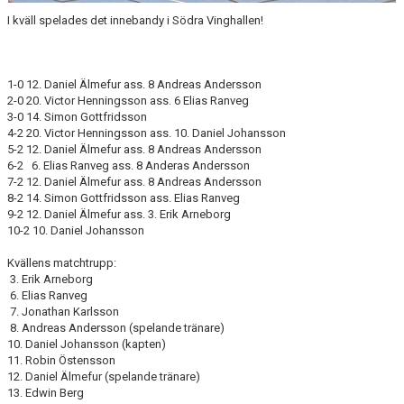
I kväll spelades det innebandy i Södra Vinghallen!
1-0 12. Daniel Älmefur ass. 8 Andreas Andersson
2-0 20. Victor Henningsson ass. 6 Elias Ranveg
3-0 14. Simon Gottfridsson
4-2 20. Victor Henningsson ass. 10. Daniel Johansson
5-2 12. Daniel Älmefur ass. 8 Andreas Andersson
6-2 6. Elias Ranveg ass. 8 Anderas Andersson
7-2 12. Daniel Älmefur ass. 8 Andreas Andersson
8-2 14. Simon Gottfridsson ass. Elias Ranveg
9-2 12. Daniel Älmefur ass. 3. Erik Arneborg
10-2 10. Daniel Johansson
Kvällens matchtrupp:
3. Erik Arneborg
6. Elias Ranveg
7. Jonathan Karlsson
8. Andreas Andersson (spelande tränare)
10. Daniel Johansson (kapten)
11. Robin Östensson
12. Daniel Älmefur (spelande tränare)
13. Edwin Berg