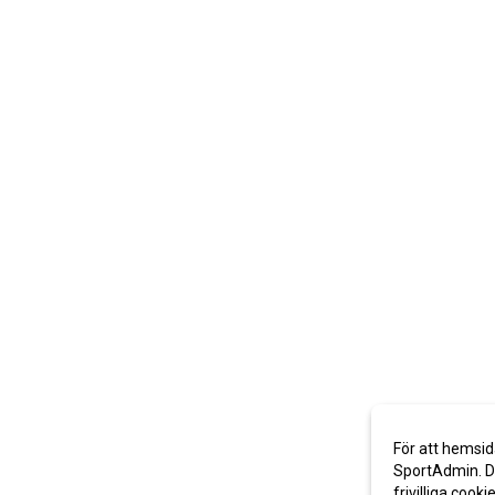
För att hemsid
SportAdmin. De
frivilliga cooki