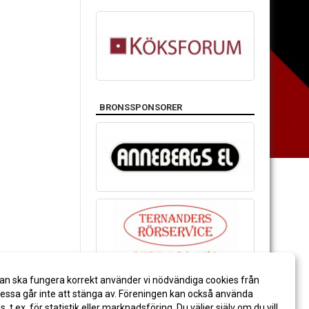
BRONSSPONSORER
an ska fungera korrekt använder vi nödvändiga cookies från
ssa går inte att stänga av. Föreningen kan också använda
es, t.ex. för statistik eller marknadsföring. Du väljer själv om du vill