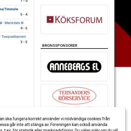
1 - 0
na/Timmele
5 - 4
 U
- Mariedals IK
0 - 5
- Toarpsalliansen
3 - 5
BRONSSPONSORER
an ska fungera korrekt använder vi nödvändiga cookies från
ssa går inte att stänga av. Föreningen kan också använda
es, t.ex. för statistik eller marknadsföring. Du väljer själv om du vill