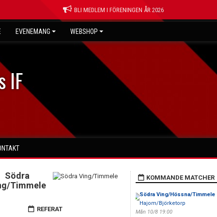
BLI MEDLEM I FÖRENINGEN ÅR 2026
E
EVENEMANG
WEBSHOP
s IF
ONTAKT
Södra
KOMMANDE MATCHER
ng/Timmele
Södra Ving/Hössna/Timmele
Hajom/Björketorp
REFERAT
Mån 10/8 19:00