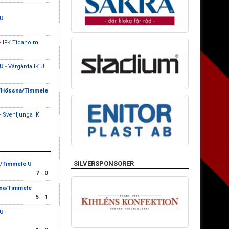
 U
- IFK Tidaholm
 U
- Vårgårda IK U
g/Hössna/Timmele
- Svenljunga IK
SILVERSPONSORER
/Timmele U
7 - 0
na/Timmele
5 - 1
 U
-
n