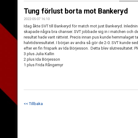
Tung förlust borta mot Bankeryd
2022-05-07 16:10
Idag åkte SVT till Bankeryd för match mot just Bankeryd. Inledni
skapade några bra chanser. SVT jobbade sig in i matchen och det b
resultat hade varit rättvist. Precis innan pus kunde hemmalaget 
halvtidsresultatet. I början av andra så gör de 2-0. SVT kunde sed
efter en fin frispark av Ida Börjesson. Detta blev slutresultatet. Plus
3 plus Julia Kallin
2 plus Ida Börjesson
1 plus Frida Rångemyr
<< Tillbaka