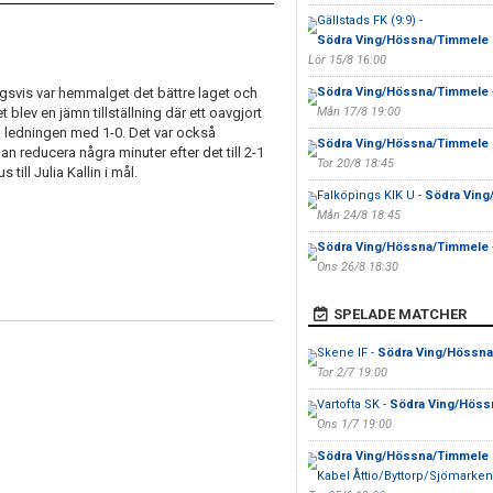
Gällstads FK (9:9) -
Södra Ving/Hössna/Timmele
Lör 15/8 16:00
ngsvis var hemmalget det bättre laget och
Södra Ving/Hössna/Timmele
lev en jämn tillställning där ett oavgjort
Mån 17/8 19:00
ta ledningen med 1-0. Det var också
Södra Ving/Hössna/Timmele
an reducera några minuter efter det till 2-1
Tor 20/8 18:45
 till Julia Kallin i mål.
Falköpings KIK U -
Södra Vin
Mån 24/8 18:45
Södra Ving/Hössna/Timmele
Ons 26/8 18:30
SPELADE MATCHER
Skene IF -
Södra Ving/Hössna
Tor 2/7 19:00
Vartofta SK -
Södra Ving/Höss
Ons 1/7 19:00
Södra Ving/Hössna/Timmele
Kabel Åttio/Byttorp/Sjömarke