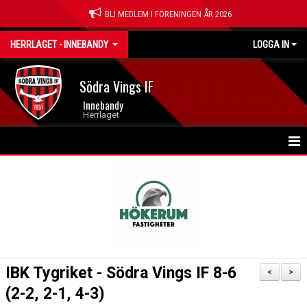
BLI MEDLEM I FÖRENINGEN ÅR 2026
HERRLAGET - INNEBANDY
LOGGA IN
Södra Vings IF
Innebandy
Herrlaget
HEM
NYHETER
KALENDER
MATCHER
IBK Tygriket - Södra Vings IF 8-6
<
>
TRUPPEN
(2-2, 2-1, 4-3)