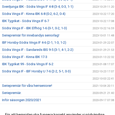
Svenljunga IBK - Södra Vings IF 4-8 (3-4, 0-3, 1-1)
2023-10-29 11:20
Södra Vings IF - Kinna IBK 6-8 (0-2, 6-2, 0-4)
2023-10-22 17:20
IBK Tygriket - Södra Vings IF 6-7
2023-10-22 17:08
Södra Vings IF - IBK Elfhög 1-6 (0-1, 0-2, 1-3)
2023-10-22 16:59
Seriepremiär för innebandys seniorlag!
2023-10-01 11:48
IBF Horsby-Södra Vings IF 4-6 (2-1, 1-3, 1-2)
2023-01-29 22:07
Södra Vings IF - Sandareds IBS 9-5 (3-1, 4-1, 2-2)
2023-01-29 21:53
Södra Vings IF - Kinna IBK 17-3
2023-01-13 22:32
IBK Tygriket 99 - Södra Vings IF 6-2
2023-01-08 17:07
Södra Vings IF - IBF Horsby U 7-6 (2-2, 5-1, 0-3)
2022-10-23 17:07
2022-10-03 22:41
Seriepremiär för våra herrseniorer!
2021-10-04 20:11
Seriepremiär.
2020-09-21 21:40
Inför säsongen 2020/2021
2020-09-17 07:08
Träningsmatch!
2020-09-12 21:35
Träningsmatch herrseniorer innebandy.
För att hemsidan ska fungera korrekt använder vi nödvändiga
2020-09-09 22:56