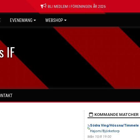
BLI MEDLEM I FÖRENINGEN ÅR 2026
E
EVENEMANG
WEBSHOP
s IF
ONTAKT
KOMMANDE MATCHER
Södra Ving/Hössna/Timmele
Hajom/Björketorp
Mån 10/8 19:00