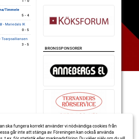
1 - 0
na/Timmele
5 - 4
 U
- Mariedals IK
0 - 5
- Toarpsalliansen
3 - 5
BRONSSPONSORER
an ska fungera korrekt använder vi nödvändiga cookies från
ssa går inte att stänga av. Föreningen kan också använda
es, t.ex. för statistik eller marknadsföring. Du väljer själv om du vill