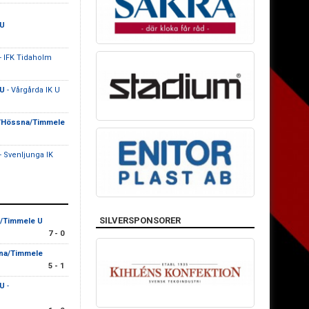
 U
- IFK Tidaholm
 U
- Vårgårda IK U
g/Hössna/Timmele
- Svenljunga IK
SILVERSPONSORER
/Timmele U
7 - 0
na/Timmele
5 - 1
 U
-
n