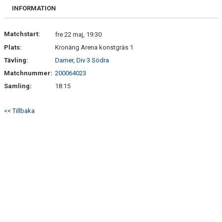
KONTAKT
INFORMATION
Matchstart:
fre 22 maj, 19:30
Plats:
Kronäng Arena konstgräs 1
Tävling:
Damer, Div 3 Södra
Matchnummer:
200064023
Samling:
18:15
<< Tillbaka