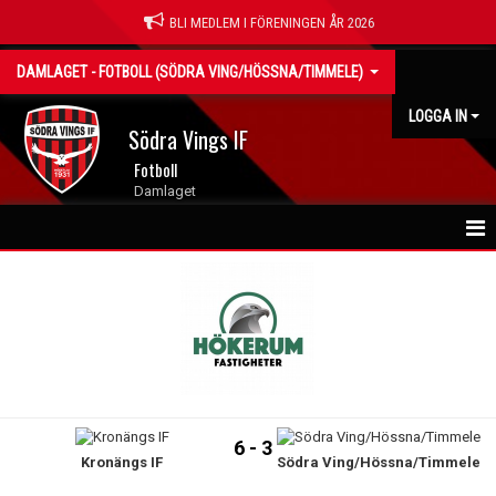
BLI MEDLEM I FÖRENINGEN ÅR 2026
DAMLAGET - FOTBOLL (SÖDRA VING/HÖSSNA/TIMMELE)
LOGGA IN
Södra Vings IF
Fotboll
Damlaget
NYHETER
HEM
KALENDER
MATCHER
6 - 3
Kronängs IF
Södra Ving/Hössna/Timmele
TRUPPEN