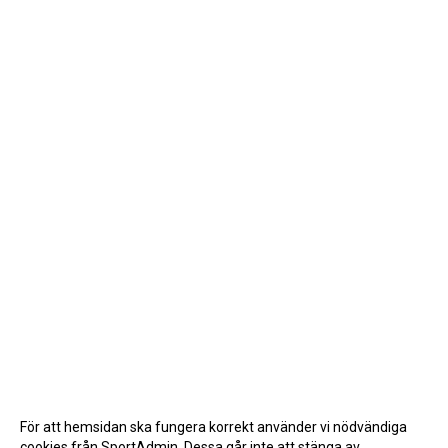
För att hemsidan ska fungera korrekt använder vi nödvändiga
cookies från SportAdmin. Dessa går inte att stänga av.